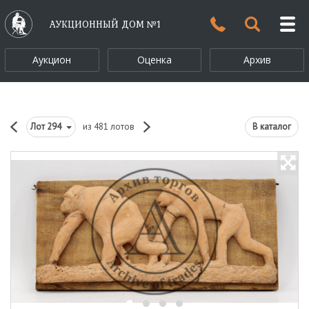
АУКЦИОННЫЙ ДОМ №1
Аукцион
Оценка
Архив
Лот
294
из 481 лотов
В каталог