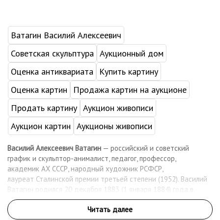
Ватагин Василий Алексеевич
Советская скульптура
Аукционный дом
Оценка антиквариата
Купить картину
Оценка картин
Продажа картин на аукционе
Продать картину
Аукцион живописи
Аукцион картин
Аукционы живописи
Василий Алексеевич Ватагин
— российский и советский
график и скульптор-анималист, педагог, профессор,
академик АХ СССР, народный художник РСФСР,
лауреат Сталинской премии третьей степени (1952). Василий
Ватагин родился 20 декабря 1883 (1 января 1884) года в
Москве, в семье преподавателя гимназии. Художественное
образование начал получать в студии Н. А. Мартынова, затем,