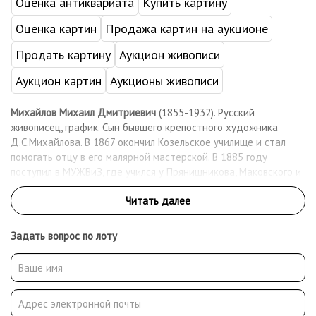
Оценка антиквариата
Купить картину
Оценка картин
Продажа картин на аукционе
Продать картину
Аукцион живописи
Аукцион картин
Аукционы живописи
Михайлов Михаил Дмитриевич
(1855-1932). Русский
живописец, график. Сын бывшего крепостного художника
Д.С.Михайлова. В 1867 окончил Козельское училище и стал
помогать отцу в его малярной мастерской. В 1885 году
поступил в МУЖВиЗ, где учился у Прянишникова, Маковского и
Сурикова. После окончания училища вступил в Московское
общество любителей художеств и стал его постоянным
экспонентом. В 1910 - 1911 - член московского объединения
«Группа художников». Работал как живописец, график-
Задать вопрос по лоту
иллюстратор. После революции вступил в группу «Звено» и
профсоюз московских художников. Работал преподавателем
рисования в школах Сокольнического района.