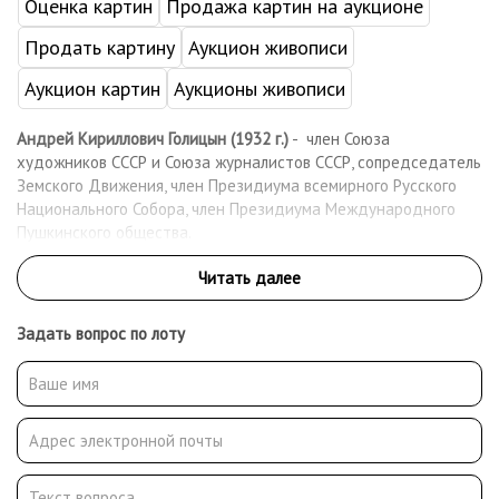
Оценка картин
Продажа картин на аукционе
Продать картину
Аукцион живописи
Аукцион картин
Аукционы живописи
Андрей Кириллович Голицын (1932 г.)
- член Союза
художников СССР и Союза журналистов СССР, сопредседатель
Земского Движения, член Президиума всемирного Русского
Национального Собора, член Президиума Международного
Пушкинского общества.
В 1953 -1954 гг. учился в Московском художественном
училище имени 1905 года. В 1962 г. окончил вечернее
отделение графического факультета Московского
Задать вопрос по лоту
полиграфического института по специальности хуожник-
график. С 1957 года А. К. Голицын сотрудничал с
издательствами, выполняя работы по оформлению и
иллюстрированию произведений художественной
литературы. Иллюстрировал Джека Лондона, Бальзака,
Флобера. Его работы постоянно выставлялись на разных
выставках, в том числе и зарубежных.