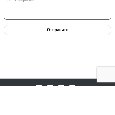
Отправить
Любые вопросы, жалобы или пожелания по работе аукциона вы
© 2017-2026. Аукционный Дом №1
можете отправить нам через форму обратной связи: