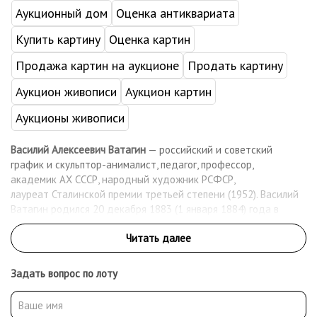
Аукционный дом
Оценка антиквариата
Купить картину
Оценка картин
Продажа картин на аукционе
Продать картину
Аукцион живописи
Аукцион картин
Аукционы живописи
Василий Алексеевич Ватагин
— российский и советский
график и скульптор-анималист, педагог, профессор,
академик АХ СССР, народный художник РСФСР,
лауреат Сталинской премии третьей степени (1952). Василий
Ватагин родился 20 декабря 1883 (1 января 1884) года в
Москве, в семье преподавателя гимназии. Художественное
образование начал получать в студии Н. А. Мартынова, затем,
уже учась на втором курсе естественного
факультета Московского университета, занимался два года в
Задать вопрос по лоту
художественной школе К. Ф. Юона. Ещё студентом начал
работать с М. А. Мензбиром, позднее подготовил таблицы для
его зоогеографического атласа С 1908 года начал