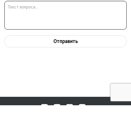
Отправить
Любые вопросы, жалобы или пожелания по работе аукциона вы
© 2017-2026. Аукционный Дом №1
можете отправить нам через форму обратной связи: