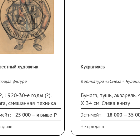
вестный художник
Кукрыниксы
ующая фигура
, 1920-30-е годы (?).
Бумага, тушь, акварель. 
га, смешанная техника
Х 34 см. Слева внизу
ковая пастель, тушь).
дарственная надпись ""
мейт:
25 000 — и выше
Эстимейт:
18 000 — 35 0
 Х 27,5 см. Загрязнения,
Алексеевичу/ с любовью
реждения
шпонах/ Акцидентный
родано
Не продано
привет/ Кукрыниксы"",