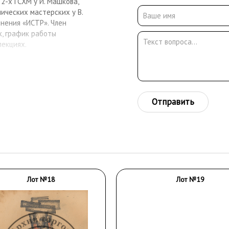
2-х ГСХМ у И. Машкова,
ических мастерских у В.
инения «ИСТР». Член
, график работы
лекциях.
Отправить
Лот №18
Лот №19