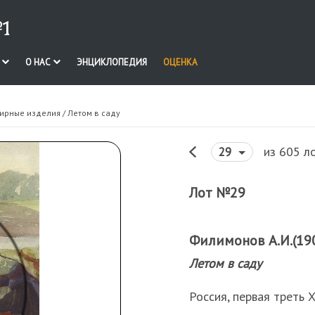
1
И
О НАС
ЭНЦИКЛОПЕДИЯ
ОЦЕНКА
лирные изделия
/ Летом в саду
из 605 л
29
Лот №29
Филимонов А.И.(190
Летом в саду
Россия, первая треть Х