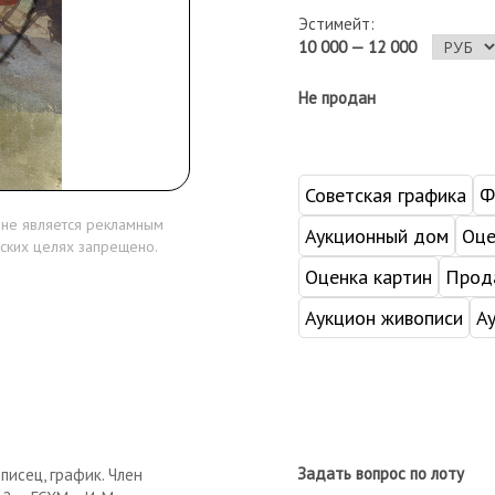
Эстимейт:
10 000 — 12 000
Не продан
Советская графика
Ф
 не является рекламным
Аукционный дом
Оце
ских целях запрещено.
Оценка картин
Прода
Аукцион живописи
А
Задать вопрос по лоту
описец, график. Член