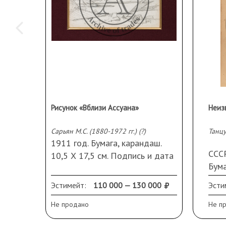
Рисунок «Вблизи Ассуана»
Неиз
Сарьян М.С. (1880-1972 гг.) (?)
Танц
1911 год. Бумага, карандаш.
СССР
10,5 Х 17,5 см. Подпись и дата
Бума
слева вверху. Рама, стекло,
(вос
паспарту
Эстимейт:
110 000 — 130 000
Эсти
33,2
пов
Не продано
Не п