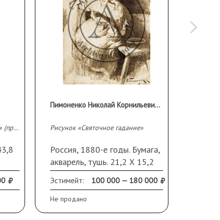
Пимоненко Николай Корнильевич (1862 - 1912 гг)
Карикатура «»Смехач. Чудак»» (предположительно шарж на М.Е. Кольцова)
Рисунок «Святочное гадание»
Улочка 
43,8
Россия, 1880-е годы. Бумага,
Россия
акварель, тушь. 21,2 Х 15,2
ХХ вв.
Ивану
см. Подпись справа внизу
Х 14,7 
00
Эстимейт:
100 000 — 180 000
Эстиме
 на
На рисунке изображен
паспар
сюжет, к которому
Не продано
Не прод
Пимоненко в своем