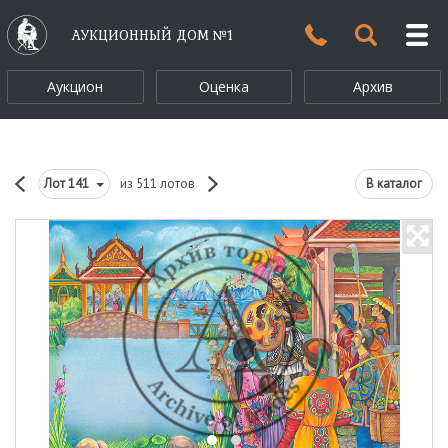
АУКЦИОННЫЙ ДОМ №1
Аукцион
Оценка
Архив
Лот
141
из 511 лотов
В каталог