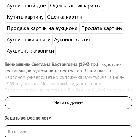
Аукционный дом
Оценка антиквариата
Купить картину
Оценка картин
Продажа картин на аукционе
Продать картину
Аукцион живописи
Аукцион картин
Аукционы живописи
Гвиниашвили Светлана Вахтанговна (1943 г.р.)
- художник-
постановщик, художник-иллюстратор. Занималась в
Народном университете у художника В.Митурича. В 1964-
1969 гг. училась в Московском Государственном
Педагогическом институте им. В.И.Ленина. С 1969 г. художник-
про рисовщик, с 1970 г. – ассистент художника-постановщика
на киностудии «Союзмультфильм». В 1973-1988 гг. –
художник-постановщик рисованных фильмов. В 1980-е гг.
преподавала в школе ИЗО, сотрудничала с детскими и
Задать вопрос по лоту
женскими журналами.