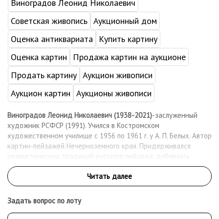
Виноградов Леонид Николаевич
Советская живопись
Аукционный дом
Оценка антиквариата
Купить картину
Оценка картин
Продажа картин на аукционе
Продать картину
Аукцион живописи
Аукцион картин
Аукционы живописи
Виноградов Леонид Николаевич (1938-2021)
-заслуженный
художник РСФСР (1991). Учился в Костромском
художественном училище с 1956 по 1961 г. у А. П. Белых. Автор
картин-пейзажей Нечерноземного края. Придерживался
реалистических традиций русского пейзажа, добиваясь
слияния жанрового и пейзажного начал. Член СХ СССР с 1970 г.
С 1968 г. активный участник зональных, республиканских и
всесоюзных художественных выставок. Персональные
выставки художника проходили в Костроме в 1975, 1978, 1988
Задать вопрос по лоту
гг., в Ярославле в 1989 г., в Туле в 1990 г. Работы находятся в
ГРМ, Костромском, Ярославском, Тульском, Новосибирском