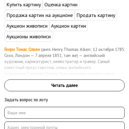
Купить картину
Оценка картин
Продажа картин на аукционе
Продать картину
Аукцион живописи
Аукцион картин
Аукционы живописи
Генри Томас Олкен
(англ. Henry Thomas Alken; 12 октября 1785,
Сохо, Лондон — 7 апреля 1851, там же) — английский
художник, карикатурист, иллюстратор и гравер. Самый
известный представитель семьи английского
художника Сэмюеля Олкена. Был младшим сыном в семье
Олкена. Два его старших брата — Джордж и Сэмюель Генри,
также были художниками. Генри Томас Олкен — плодовитый
художник, который был довольно известным в своё время в
Великобритании, где работал до конца своей жизни в 1851
Задать вопрос по лоту
году. Наиболее активный период в его творчество пришелся
на 1816—1831 год. Основная тема его живописных и
графических работ — традиционный британский спорт,
скачки, охота. Кроме того, иллюстрации и сатирические
рисунки и карикатуры художника публиковались на