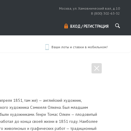
Москва, ул. Хамовнический вал, д.10
8 (800) 302-63-32
ВХОД / РЕГИСТРАЦИЯ
Ваши лоты и ставки в мобильном!
апреля 1851, там же) — английский художник,
ийского художника Сэмюеля Олкена. Был младшим
 были художниками. Генри Томас Олкен — плодовитый
работал до конца своей жизни в 1851 году. Наиболее
го живописных и графических работ — традиционный