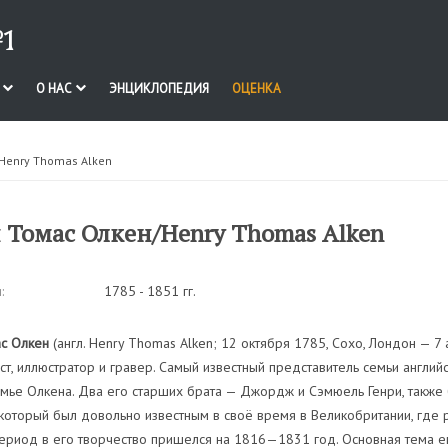
1
И
О НАС
ЭНЦИКЛОПЕДИЯ
ОЦЕНКА
/Henry Thomas Alken
 Томас Олкен/Henry Thomas Alken
:
1785 - 1851 гг.
ас Олкен
(англ. Henry Thomas Alken; 12 октября 1785, Сохо, Лондон — 7 
ст, иллюстратор и гравер. Самый известный представитель семьи англ
мье Олкена. Два его старших брата — Джордж и Сэмюель Генри, также
который был довольно известным в своё время в Великобритании, где 
период в его творчество пришелся на 1816—1831 год. Основная тема е