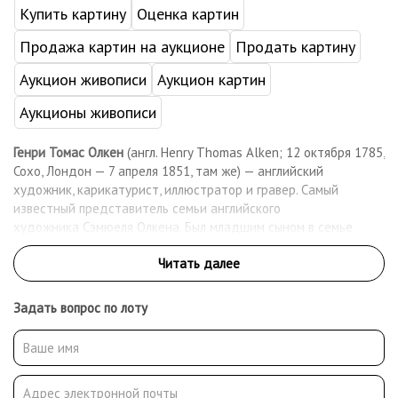
Купить картину
Оценка картин
Продажа картин на аукционе
Продать картину
Аукцион живописи
Аукцион картин
Аукционы живописи
Генри Томас Олкен
(англ. Henry Thomas Alken; 12 октября 1785,
Сохо, Лондон — 7 апреля 1851, там же) — английский
художник, карикатурист, иллюстратор и гравер. Самый
известный представитель семьи английского
художника Сэмюеля Олкена. Был младшим сыном в семье
Олкена. Два его старших брата — Джордж и Сэмюель Генри,
также были художниками. Генри Томас Олкен — плодовитый
художник, который был довольно известным в своё время в
Великобритании, где работал до конца своей жизни в 1851
Задать вопрос по лоту
году. Наиболее активный период в его творчество пришелся
на 1816—1831 год. Основная тема его живописных и
графических работ — традиционный британский спорт,
скачки, охота. Кроме того, иллюстрации и сатирические
рисунки и карикатуры художника публиковались на