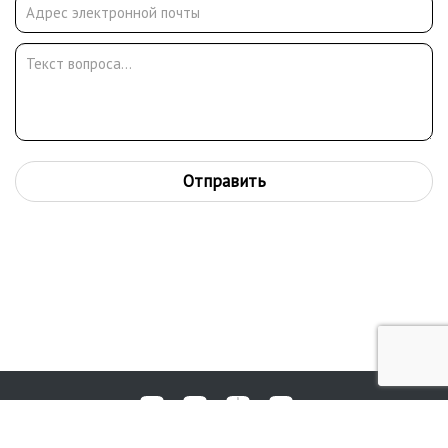
рисунки и карикатуры художника публиковались на
страницах британской прессы.
Отправить