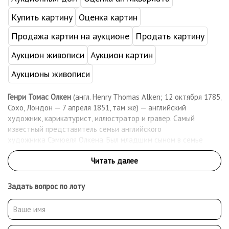
Купить картину
Оценка картин
Продажа картин на аукционе
Продать картину
Аукцион живописи
Аукцион картин
Аукционы живописи
Генри Томас Олкен
(англ. Henry Thomas Alken; 12 октября 1785,
Сохо, Лондон — 7 апреля 1851, там же) — английский
художник, карикатурист, иллюстратор и гравер. Самый
известный представитель семьи английского
художника Сэмюеля Олкена. Был младшим сыном в семье
Олкена. Два его старших брата — Джордж и Сэмюель Генри,
также были художниками. Генри Томас Олкен — плодовитый
художник, который был довольно известным в своё время в
Великобритании, где работал до конца своей жизни в 1851
Задать вопрос по лоту
году. Наиболее активный период в его творчество пришелся
на 1816—1831 год. Основная тема его живописных и
графических работ — традиционный британский спорт,
скачки, охота. Кроме того, иллюстрации и сатирические