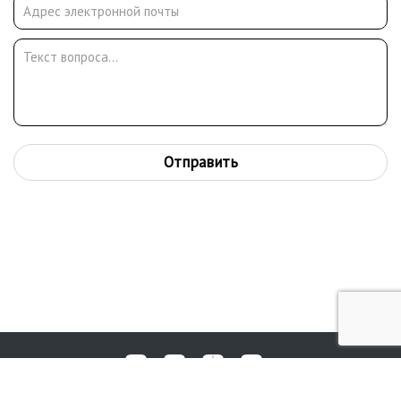
рисунки и карикатуры художника публиковались на
страницах британской прессы.
Отправить