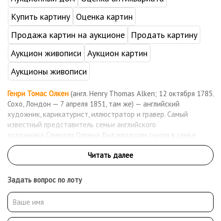
Купить картину
Оценка картин
Продажа картин на аукционе
Продать картину
Аукцион живописи
Аукцион картин
Аукционы живописи
Генри Томас Олкен
(англ. Henry Thomas Alken; 12 октября 1785,
Сохо, Лондон — 7 апреля 1851, там же) — английский
художник, карикатурист, иллюстратор и гравер. Самый
известный представитель семьи английского
художника Сэмюеля Олкена. Был младшим сыном в семье
Олкена. Два его старших брата — Джордж и Сэмюель Генри,
также были художниками. Генри Томас Олкен — плодовитый
художник, который был довольно известным в своё время в
Великобритании, где работал до конца своей жизни в 1851
Задать вопрос по лоту
году. Наиболее активный период в его творчество пришелся
на 1816—1831 год. Основная тема его живописных и
графических работ — традиционный британский спорт,
скачки, охота. Кроме того, иллюстрации и сатирические