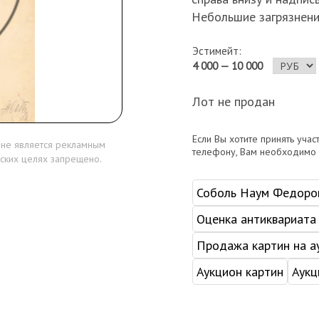
Небольшие загрязнен
Эстимейт:
4 000 — 10 000
Лот не продан
Если Вы хотите принять учас
 не является рекламным
телефону, Вам необходимо
ских целях запрещено.
Соболь Наум Федоро
Оценка антиквариата
Продажа картин на а
Аукцион картин
Аукц