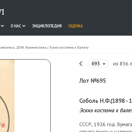
1
И
О НАС
ЭНЦИКЛОПЕДИЯ
ОЦЕНКА
живопись, ДПИ, букинистика
/ Эскиз костюма к балету
из 856 
693
Лот №695
Соболь Н.Ф.(1898 - 1
Эскиз костюма к бале
СССР, 1926 год. Бумага
справа внизу и надпис