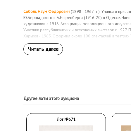
Соболь Наум Федорович
(1898 - 1967 гг.). Учился в прив
Ю.Бершадского и А.Нюренберга (1916-20) в Одессе. Чле
художников с 1918, Ассоциации революционного искусства
Участник республиканских и всесоюзных выставок с 1927. П
Харьков - 1965. Оформил около 100 спектаклей в театрах 
Другие лоты этого аукциона
Лот №671