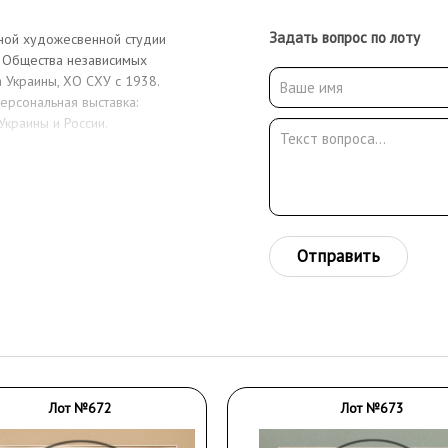
Задать вопрос по лоту
атной художесвенной студии
н Общества независимых
 Украины, ХО СХУ с 1938.
ерсональная выставка:
Украины и России.
Отправить
Лот №672
Лот №673