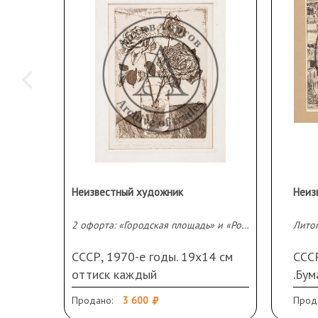
Неизвестный художник
Неиз
2 офорта: «Городская площадь» и «Розы»
Лито
СССР, 1970-е годы. 19х14 см
ССС
оттиск каждый
.Бум
см (
Продано:
3 600
Прод
слев