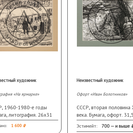
вестный художник
Неизвестный художник
графия «На ярмарке»
Офорт «Иван Болотников»
Р, 1960-1980-е годы
СССР, вторая половина
ага, литография. 26х31
века. Бумага, офорт. 31,
в свету). Монограмма
см (в свету)
ано:
1 600
Эстимейт:
700 — и выше
а внизу: "ГВ"