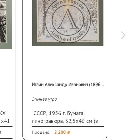
Иглин Александр Иванович (1896 - 1983)
Зимнее утро
Автопор
 ХХ
СССР, 1956 г. Бумага,
СССР, 
5х41
линогравюра. 32,5х46 см (в
масло. 
свету). Монограмма слева
Повреж
Продано:
2 200
Эстиме
внизу, подпись справа под
требуе