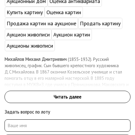
Аукционный дом
Оценка антиквариата
Купить картину
Оценка картин
Продажа картин на аукционе
Продать картину
Аукцион живописи
Аукцион картин
Аукционы живописи
Михайлов Михаил Дмитриевич
(1855-1932). Русский
живописец, график. Сын бывшего крепостного художника
Д.С.Михайлова. В 1867 окончил Козельское училище и стал
помогать отцу в его малярной мастерской. В 1885 году
поступил в МУЖВиЗ, где учился у Прянишникова, Маковского и
Сурикова. После окончания училища вступил в Московское
общество любителей художеств и стал его постоянным
экспонентом. В 1910 - 1911 - член московского объединения
«Группа художников». Работал как живописец, график-
Задать вопрос по лоту
иллюстратор. После революции вступил в группу «Звено» и
профсоюз московских художников. Работал преподавателем
рисования в школах Сокольнического района.