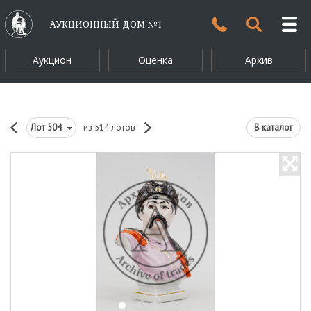
АУКЦИОННЫЙ ДОМ №1
Аукцион
Оценка
Архив
Лот
504
из 514 лотов
В каталог