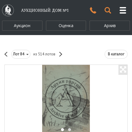
АУКЦИОННЫЙ ДОМ №1
Аукцион
Оценка
Архив
Лот
84
из 514 лотов
В каталог