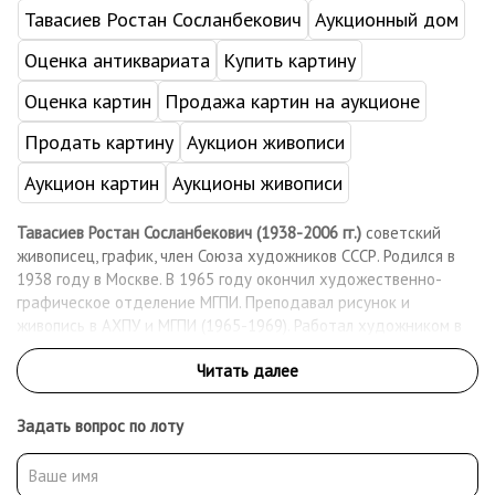
Тавасиев Ростан Сосланбекович
Аукционный дом
Оценка антиквариата
Купить картину
Оценка картин
Продажа картин на аукционе
Продать картину
Аукцион живописи
Аукцион картин
Аукционы живописи
Тавасиев Ростан Сосланбекович (1938-2006 гг.)
советский
живописец, график, член Союза художников СССР. Родился в
1938 году в Москве. В 1965 году окончил художественно-
графическое отделение МГПИ. Преподавал рисунок и
живопись в АХПУ и МГПИ (1965-1969). Работал художником в
составе текстильной и интерьерной групп на Комбинате
прикладного искусства в Москве (1970-1991). Произведения
Тавасиева Р. С. в настоящее время находятся в Музее-
заповеднике «Абрамцево», СПГИХМЗ, ГИМ, Государственном
Задать вопрос по лоту
Бородинском военно-историческом музее-заповеднике,
Государственном военно-историческом и природном музее-
заповеднике «Куликово поле», а также в частных собраниях в