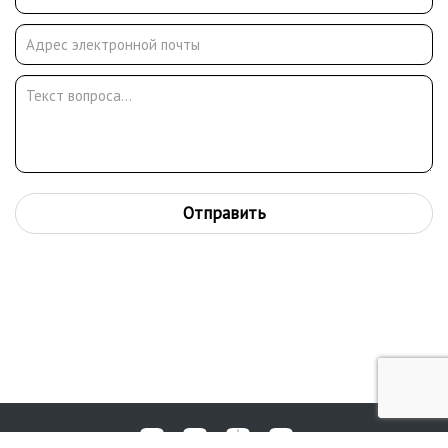
золотыми и серебряными государственными медалями
Австрии. Член Мюнхенской ассоциации искусств и
Ассоциации берлинских художников. Работы представлены в
ХМ Берлина, Мюнхена, Дессау, Веймара, Вены и других
городов.
Отправить