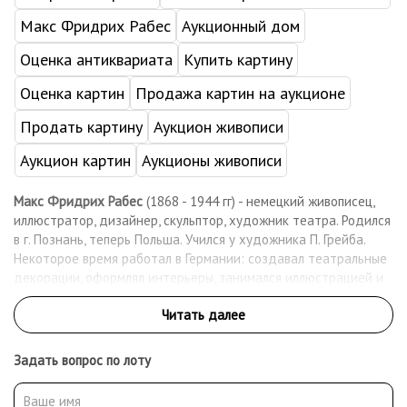
Макс Фридрих Рабес
Аукционный дом
Оценка антиквариата
Купить картину
Оценка картин
Продажа картин на аукционе
Продать картину
Аукцион живописи
Аукцион картин
Аукционы живописи
Макс Фридрих Рабес
(1868 - 1944 гг) - немецкий живописец,
иллюстратор, дизайнер, скульптор, художник театра. Родился
в г. Познань, теперь Польша. Учился у художника П. Грейба.
Некоторое время работал в Германии: создавал театральные
декорации, оформлял интерьеры, занимался иллюстрацией и
монументальной живописью. Больше половины жизни провёл в
путешествиях по Европе, Африке, Азии и Америке. Побывал в
США, Италии, Испании, Греции, Египте, России и др.
Прославился как мастер ориентальных композиций, писал
Задать вопрос по лоту
жанровые сцены, пейзажи и портреты. Экспонент
многочисленных выставок по всему миру. Был награждён