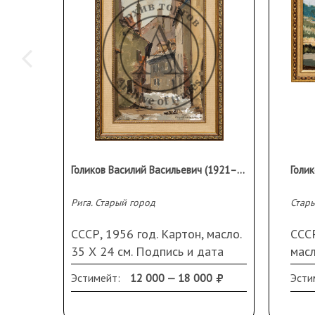
Голиков Василий Васильевич (1921–2003)
Рига. Старый город
Стар
СССР, 1956 год. Картон, масло.
СССР
35 Х 24 см. Подпись и дата
масл
справа внизу. В раме.
дата
Эстимейт:
12 000 — 18 000
Эсти