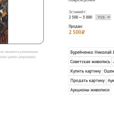
Эстимейт:
2 500 — 5 000
Продан:
2 500
Бурейченко Николай 
 не является рекламным
ских целях запрещено.
Советская живопись
Купить картину
Оцен
Продать картину
Ау
Аукционы живописи