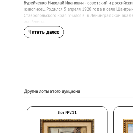
Бурейченко Николай Иванови
ч - советский и российск
живописец. Родился 5 апреля 1928 года в селе Шангры
Ставропольского края. Учился в в Ленинградской акад
им. Репина.
Другие лоты этого аукциона
Лот №211