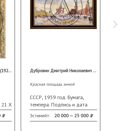
Голиков Василий Васильевич (1921–2003)
Дубровин Дмитрий Николаевич (1913 - 2002 гг)
Красная площадь зимой
Тольятти
СССР, 1959 год. Бумага,
СССР, 
 21 Х
темпера. Подпись и дата
масло.
слева внизу. Рама, стекло
Небол
0
Эстимейт:
20 000 — 25 000
Эстиме
краке