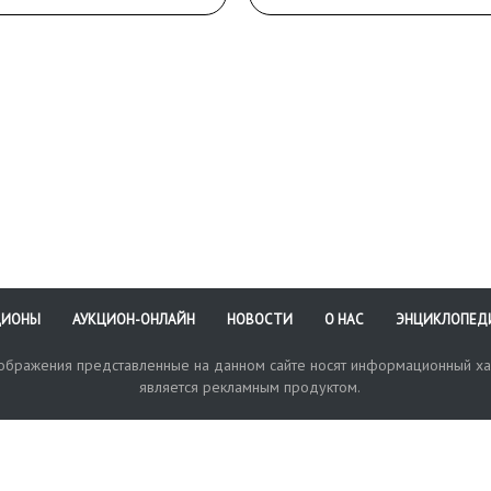
ЦИОНЫ
АУКЦИОН-ОНЛАЙН
НОВОСТИ
О НАС
ЭНЦИКЛОПЕД
зображения представленные на данном сайте носят информационный ха
является рекламным продуктом.
кая поддержка
Оплата и доставка
Политика конфиденциальнос
Любые в
отправи