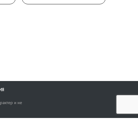
ИЯ
рактер и не
ти
опросы, жалобы или пожелания по работе аукциона вы можете
Поиск по сайту
ть нам через форму обратной связи: