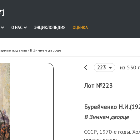
1
И
О НАС
ЭНЦИКЛОПЕДИЯ
ОЦЕНКА
лирные изделия
/ В Зимнем дворце
из 530 
223
Лот №223
Бурейченко Н.И.(192
В Зимнем дворце
СССР, 1970-е годы. Хол
повреждения