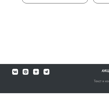
АУК
Текст и и
Карта сайта
Техничес