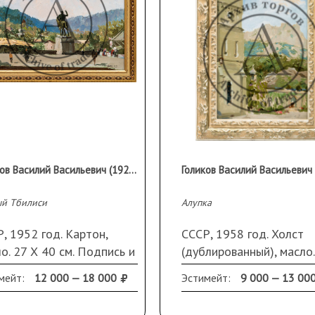
Голиков Василий Васильевич (1921–2003)
ый Тбилиси
Алупка
, 1952 год. Картон,
СССР, 1958 год. Холст
о. 27 Х 40 см. Подпись и
(дублированный), масло.
 справа внизу. В раме.
15 см. В раме.
мейт:
12 000 — 18 000
Эстимейт:
9 000 — 13 00