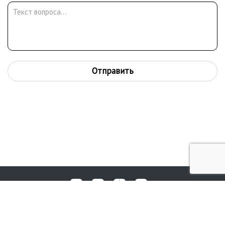
Отправить
Любые вопросы, жалобы или пожелания по работе аукциона вы
© 2017-2026. Аукционный Дом №1
можете отправить нам через форму обратной связи: