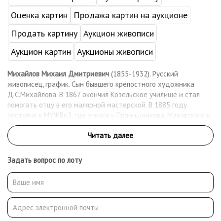
Оценка картин
Продажа картин на аукционе
Продать картину
Аукцион живописи
Аукцион картин
Аукционы живописи
Михайлов Михаил Дмитриевич
(1855-1932). Русский
живописец, график. Сын бывшего крепостного художника
Д.С.Михайлова. В 1867 окончил Козельское училище и стал
помогать отцу в его малярной мастерской. В 1885 году
поступил в МУЖВиЗ, где учился у Прянишникова, Маковского и
Сурикова. После окончания училища вступил в Московское
общество любителей художеств и стал его постоянным
экспонентом. В 1910 - 1911 - член московского объединения
«Группа художников». Работал как живописец, график-
Задать вопрос по лоту
иллюстратор. После революции вступил в группу «Звено» и
профсоюз московских художников. Работал преподавателем
рисования в школах Сокольнического района.