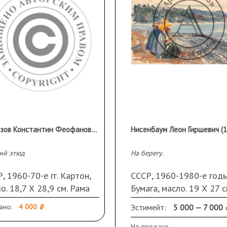
Морозов Константин Феофанович (1894–1990)
ий этюд
На берегу.
, 1960-70-е гг. Картон,
СССР, 1960-1980-е годы
о. 18,7 Х 28,9 см. Рама
Бумага, масло. 19 Х 27 с
ано:
4 000
Эстимейт:
5 000 — 7 000
Не продано