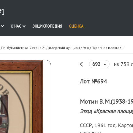
1
И
О НАС
ЭНЦИКЛОПЕДИЯ
ОЦЕНКА
ДПИ, букинистика. Сессия 2: Дилерский аукцион
/ Этюд "Красная площадь"
из 759 
692
Лот №694
Мотин В. М.(1938-1
Этюд «Красная площа
СССР, 1961 год. Картон,
паспарту