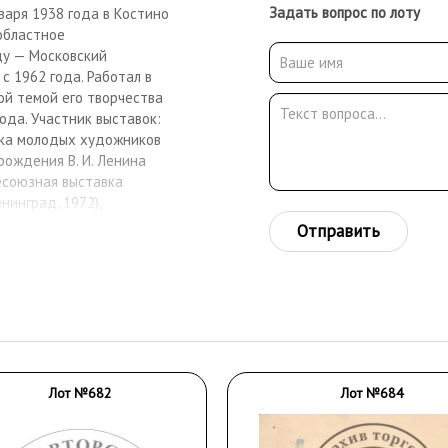
Задать вопрос по лоту
нваря 1938 года в Костино
 областное
ду — Московский
с 1962 года. Работал в
ой темой его творчества
ода. Участник выставок:
авка молодых художников
рождения В. И. Ленина
сесоюзная выставка
нинград, 1972),
ликанская выставка
Отправить
ковье» (1980, 1984, 1990),
Лот №682
Лот №684