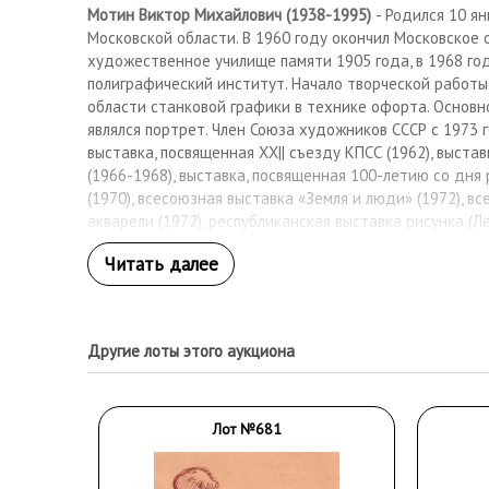
Мотин Виктор Михайлович (1938-1995)
- Родился 10 я
Московской области. В 1960 году окончил Московское
художественное училище памяти 1905 года, в 1968 го
полиграфический институт. Начало творческой работы 
области станковой графики в технике офорта. Основн
являлся портрет. Член Союза художников СССР с 1973 г
выставка, посвященная ХХ|| съезду КПСС (1962), выст
(1966-1968), выставка, посвященная 100-летию со дня 
(1970), всесоюзная выставка «Земля и люди» (1972), в
акварели (1972), республиканская выставка рисунка (Ле
зональная выставка «Наш современник» (1974), респуб
«Советская Россия» (1975). зональная выставка «Подмос
областные, республиканские и всесоюзные выставки.
Другие лоты этого аукциона
Лот №681