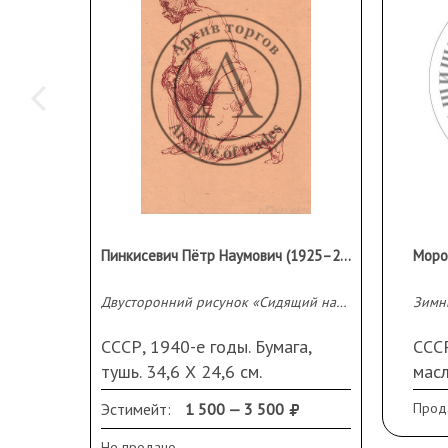
Пинкисевич Пётр Наумович (1925–2004 гг)
Двусторонний рисунок «Сидящий натурщик и «Натурщик в профиль»
Зимн
СССР, 1940-е годы. Бумага,
СССР
тушь. 34,6 Х 24,6 см.
масл
Эстимейт:
1 500 — 3 500
Прод
Не продано