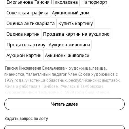
Емельянова Таисия Николаевна
Натюрморт
Советская графика
Аукционный дом
Оценка антиквариата
Купить картину
Оценка картин
Продажа картин на аукционе
Продать картину
Аукцион живописи
Аукцион картин
Аукционы живописи
Таисия Николаевна Емельянова -
художница, певица,
пианистка, талантливый педагог. Член Союза художников с
1939 года, участница областных, республиканских выставок.
Жила и работала в Тамбове. Училась в Тамбовском
художественном техникуме, с 1929 года была членом
Тамбовского отделения Ассоциации художников России, а с
1939 г - членом СХ СССР. Выпускница Тамбовского
музыкального училища. Во время войны принимала участие в
концертах в воинских частях и госпиталях, в качестве
Задать вопрос по лоту
художника оформляла "Окна ТАСС". Автор портретов,
пейзажей, натюрмортов, плакатов.