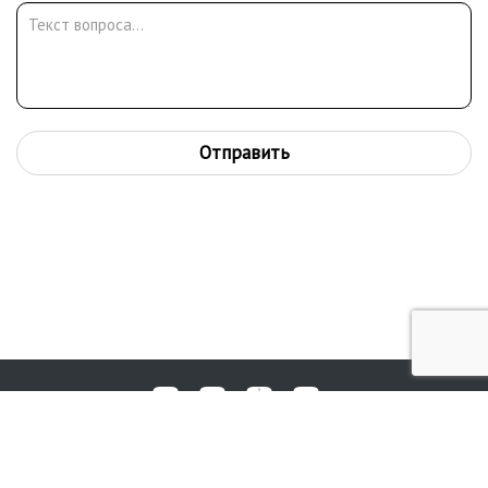
Отправить
Любые вопросы, жалобы или пожелания по работе аукциона вы
© 2017-2026. Аукционный Дом №1
можете отправить нам через форму обратной связи: