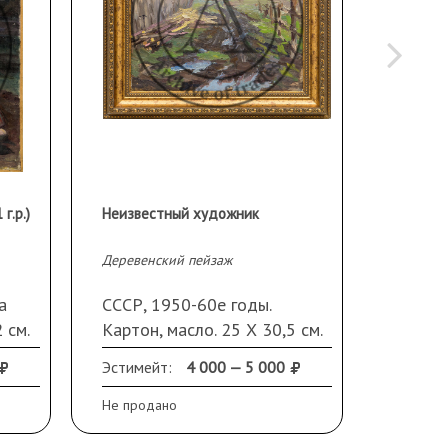
г.р.)
Неизвестный художник
Озеро С
Деревенский пейзаж
Соколов 
СССР, 
а
СССР, 1950-60е годы.
масло. 
 см.
Картон, масло. 25 Х 30,5 см.
Подпис
низу
Современная рама
внизу.
Эстимейт:
4 000 — 5 000
Эстиме
повреж
Не продано
Не прод