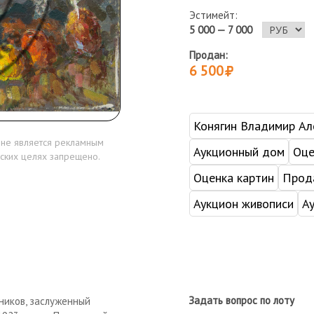
Эстимейт:
5 000 — 7 000
Продан:
6 500
Конягин Владимир Ал
 не является рекламным
Аукционный дом
Оце
ских целях запрещено.
Оценка картин
Прода
Аукцион живописи
А
Задать вопрос по лоту
ников, заслуженный