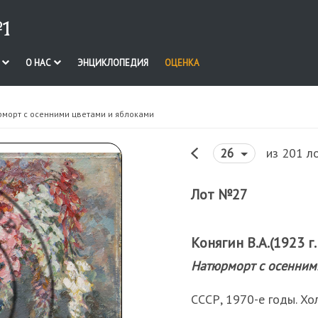
1
И
О НАС
ЭНЦИКЛОПЕДИЯ
ОЦЕНКА
рморт с осенними цветами и яблоками
из 201 л
26
Лот №27
Конягин В.А.(1923 г.
Натюрморт с осенним
СССР, 1970-е годы. Хол