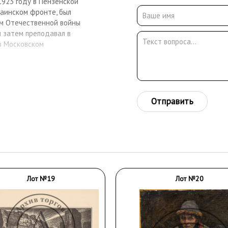
1923 году в Пензенской
раинском фронте, был
ом Отечественной войны
и затем преподавал в
в Московском
Отправить
Лот №19
Лот №20