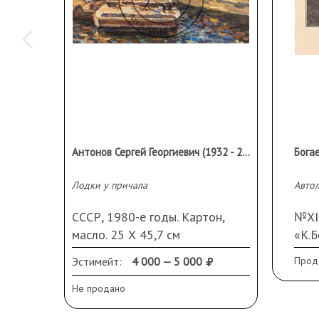
Антонов Сергей Георгиевич (1932 - 2006)
Лодки у причала
Авто
СССР, 1980-е годы. Картон,
№ХI
масло. 25 Х 45,7 см
«К.Б
Авто
Эстимейт:
4 000 — 5 000
Прод
рису
камн
Не продано
Гос