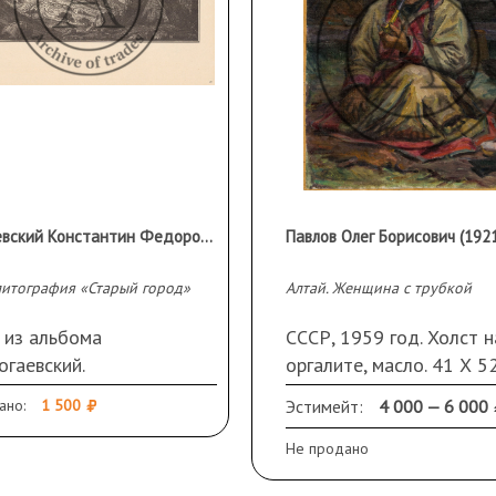
Богаевский Константин Федорович (1872 - 1943 гг.)
Павлов Олег Борисович (1921 
литография «Старый город»
Алтай. Женщина с трубкой
 из альбома
СССР, 1959 год. Холст н
огаевский.
оргалите, масло. 41 Х 52
литографии. 20
Подпись и дата слева в
ано:
1 500
Эстимейт:
4 000 — 6 000
нков, исполненных на
е автором». Москва:
Не продано
ударственное