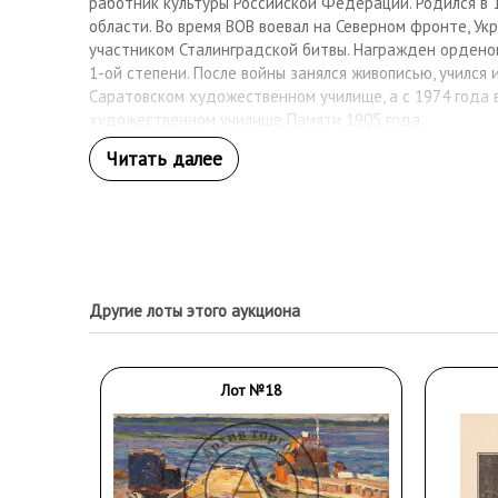
работник культуры Российской Федерации. Родился в 
области. Во время ВОВ воевал на Северном фронте, Ук
участником Сталинградской битвы. Награжден орден
1-ой степени. После войны занялся живописью, учился 
Саратовском художественном училище, а с 1974 года 
художественном училище Памяти 1905 года.
Другие лоты этого аукциона
Лот №18