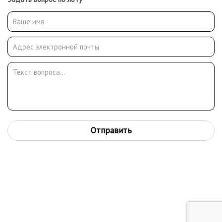
контужен (страдал потом от головных болей всю жизнь).
Награждён орденами Красной Звезды (1944) и Трудового
Красного Знамени, медалью «За боевые заслуги» (1942). Член
союза художников СССР, член-корреспондент Академии
художеств, народный художник СССР, лауреат Ленинской и
двух Сталинских премий третьей степени.
Отправить