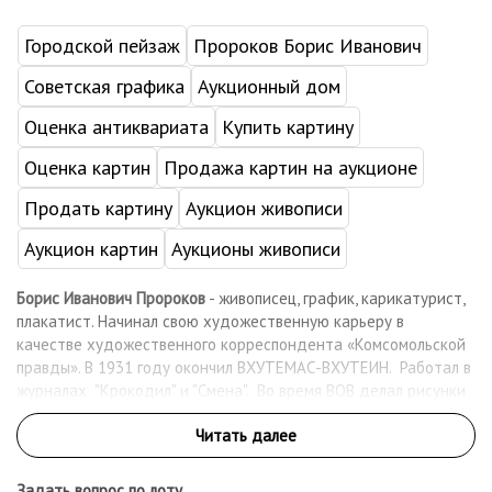
Городской пейзаж
Пророков Борис Иванович
Советская графика
Аукционный дом
Оценка антиквариата
Купить картину
Оценка картин
Продажа картин на аукционе
Продать картину
Аукцион живописи
Аукцион картин
Аукционы живописи
Борис Иванович Пророков
- живописец, график, карикатурист,
плакатист. Начинал свою художественную карьеру в
качестве художественного корреспондента «Комсомольской
правды». В 1931 году окончил ВХУТЕМАС-ВХУТЕИН. Работал в
журналах "Крокодил" и "Смена". Во время ВОВ делал рисунки
для фронтовой печати и листовки, которые сбрасывались с
самолётов над вражеской территорией. Участвовал в
героической обороне полуострова Ханко, в боях за
Новороссийск (на «Малой земле»). В 1944 году был тяжело
Задать вопрос по лоту