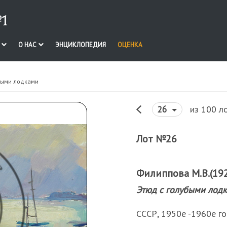
1
И
О НАС
ЭНЦИКЛОПЕДИЯ
ОЦЕНКА
быми лодками
из 100 л
26
Лот №26
Филиппова М.В.(1925
Этюд с голубыми лод
СССР, 1950е -1960е год