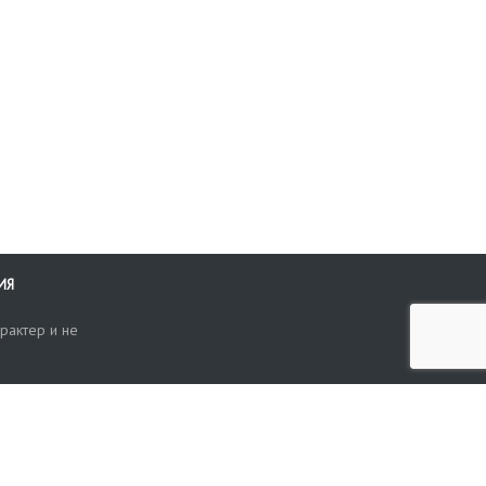
ИЯ
рактер и не
ти
опросы, жалобы или пожелания по работе аукциона вы можете
Поиск по сайту
ть нам через форму обратной связи: