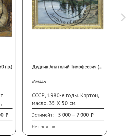
 г.р.)
Дудник Анатолий Тимофеевич (1944 г.р.)
Неизве
Валаам
Охраняй
ст
СССР, 1980-е годы. Картон,
СССР, 
,
масло. 35 Х 50 см.
линогр
елюр
Современная рама.
Повер
00
Эстимейт:
5 000 — 7 000
Продано
утраты
Не продано