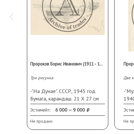
Пророков Борис Иванович (1911 - 1972 гг.)
Три рисунка
Две 
-"На Дунае". СССР, 1945 год.
-"Му
Бумага, карандаш. 21 Х 27 см
1940
-"Прага". СССР, 1945 год.
51,5
Эстимейт:
6 000 — 9 000
Эсти
Бумага, карандаш. 21 Х 27 см.
-"За
-"В Праге". СССР, 1945 год.
годы
Не продано
Не п
Бумага, карандаш. 21 Х 27 см
см