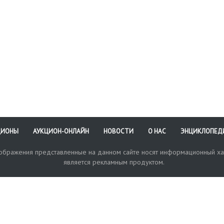
рязнения, повреждения
краям
ЦИОНЫ
АУКЦИОН-ОНЛАЙН
НОВОСТИ
О НАС
ЭНЦИКЛОПЕД
зображения представленные на данном сайте носят информационный ха
является рекламным продуктом.
кая поддержка
Оплата и доставка
Политика конфиденциальнос
Любые в
отправи
© 2017-2026. Аукционный Дом №1