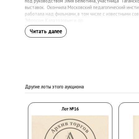
под руководством Элия Белютина, участница "Таганско
выставок. Окончила Московский педагогический инстит
работала над фильмами, в том числе с известными со
Эфросом, Калатозовым и др.
Другие лоты этого аукциона
Лот №16