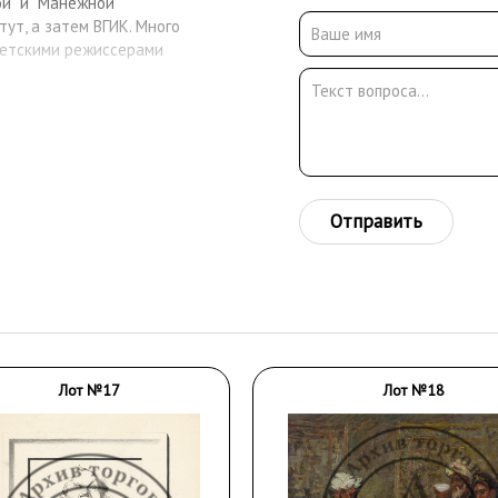
й" и "Манежной"
ут, а затем ВГИК. Много
ветскими режиссерами
Отправить
Лот №17
Лот №18