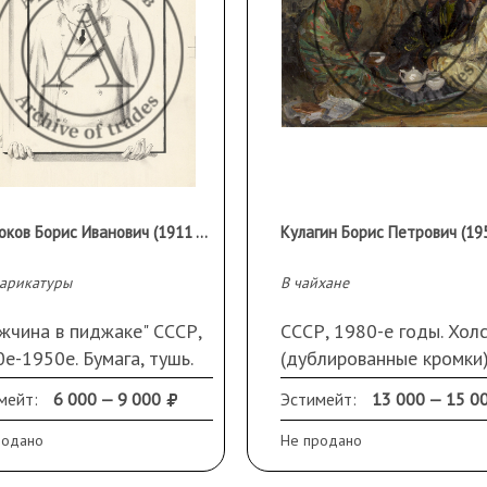
Пророков Борис Иванович (1911 - 1972 гг.)
Кулагин Борис Петрович (1950
карикатуры
В чайхане
жчина в пиджаке" СССР,
СССР, 1980-е годы. Хол
е-1950е. Бумага, тушь.
(дублированные кромки)
 Х 36,2 см
масло. 48 Х 57 см. Крак
мейт:
6 000 — 9 000
Эстимейт:
13 000 — 15 0
думался". СССР, 1960-е
. Бумага, тушь. 56,4 Х 40
родано
Не продано