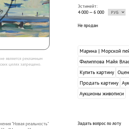
Эстимейт:
4 000 — 6 000
Не продан
Марина | Морской пе
 не является рекламным
Филиппова Майя Вла
ских целях запрещено.
Купить картину
Оцен
Продать картину
Ау
Аукционы живописи
Задать вопрос по лоту
нения "Новая реальность"