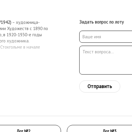
Задать вопрос по лоту
/1942)
– художница-
мии Художеств с 1890 по
р, в 1920-1930-е годы
ого художника.
 Стокгольме в начале
Отправить
Лот №2
Лот №3