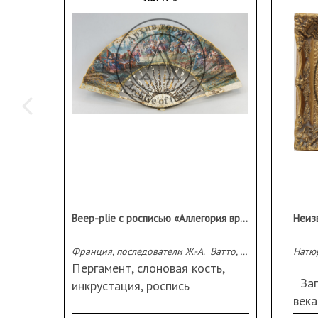
Веер-plie с росписью «Аллегория времен года»
Неиз
Франция, последователи Ж.-А. Ватто, 1750-1770 е гг.
Натю
Пергамент, слоновая кость,
Зап
инкрустация, роспись
века
темперными красками и