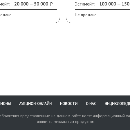
Оформлена в раму.
Оформлена в раму
мейт:
20 000 — 50 000
Эстимейт:
100 000 — 150
ограмма RT).
родано
Не продано
ЦИОНЫ
АУКЦИОН-ОНЛАЙН
НОВОСТИ
О НАС
ЭНЦИКЛОПЕД
зображения представленные на данном сайте носят информационный ха
является рекламным продуктом.