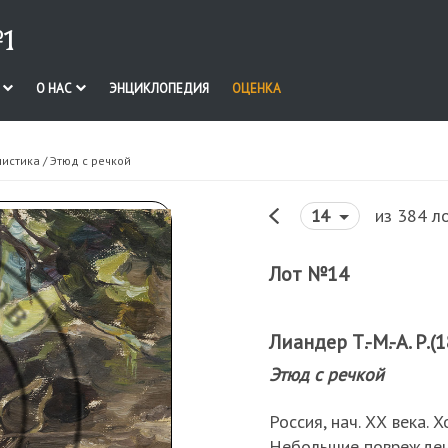
1
И
О НАС
ЭНЦИКЛОПЕДИЯ
ОЦЕНКА
нистика
/ Этюд с речкой
из 384 л
14
Лот №14
Лиандер Т.-М.-А. Р.
Этюд с речкой
Россия, нач. ХХ века. 
Небольшие повреждени