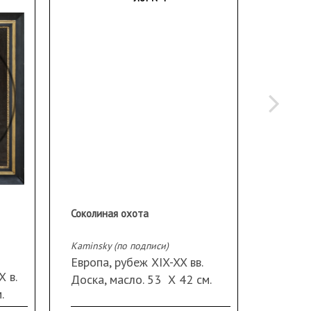
Соколиная охота
Неизве
Kaminsky (по подписи)
Осенний
Европа, рубеж XIX-XX вв.
 в.
Западн
Доска, масло. 53 Х 42 см.
.
века. 
Подпись справа внизу.