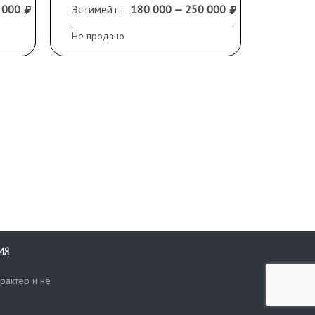
см. Оф
Оформлена в старинную
 000
Эстимейт:
180 000 — 250 000
Продано
раму
Не продано
ИЯ
рактер и не