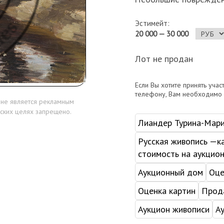
Эстимейт:
20 000 — 30 000
Лот не продан
Если Вы хотите принять учас
телефону, Вам необходимо
 не является рекламным
ских целях запрещено.
Лиандер Турина-Мари
Русская живопись —ка
стоимость на аукцио
Аукционный дом
Оце
Оценка картин
Прода
Аукцион живописи
А