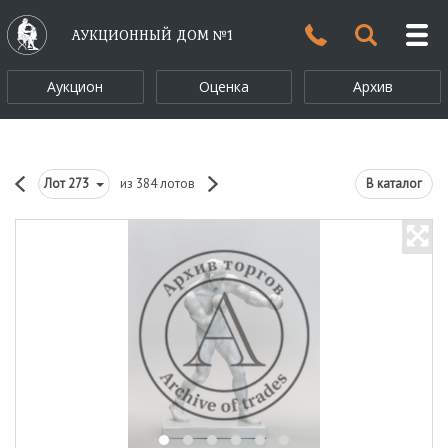
АУКЦИОННЫЙ ДОМ №1
Аукцион
Оценка
Архив
Лот
273
из 384 лотов
В каталог