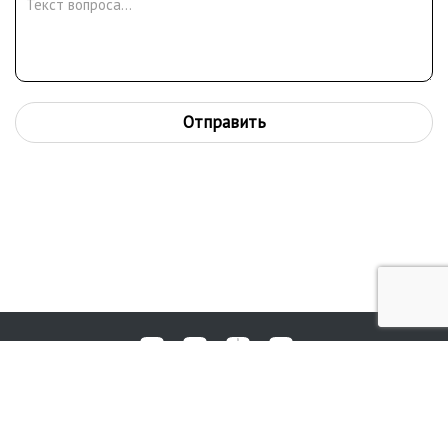
Отправить
Любые вопросы, жалобы или пожелания по работе аукциона вы
© 2017-2026. Аукционный Дом №1
можете отправить нам через форму обратной связи: