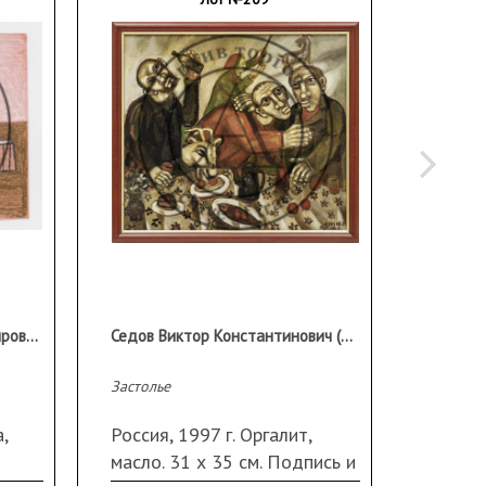
Воронова Людмила Владимировна (1953 г.р.)
Седов Виктор Константинович (1943 г.р.)
Застолье
Смешной
,
Россия, 1997 г. Оргалит,
Россия
масло. 31 х 35 см. Подпись и
масло.