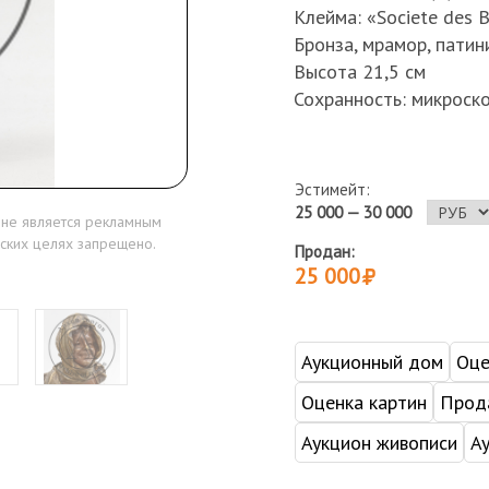
Клейма: «Societe des B
Бронза, мрамор, патин
Высота 21,5 см
Сохранность: микроско
Эстимейт:
25 000 — 30 000
 не является рекламным
ских целях запрещено.
Продан:
25 000
Аукционный дом
Оце
Оценка картин
Прода
Аукцион живописи
А