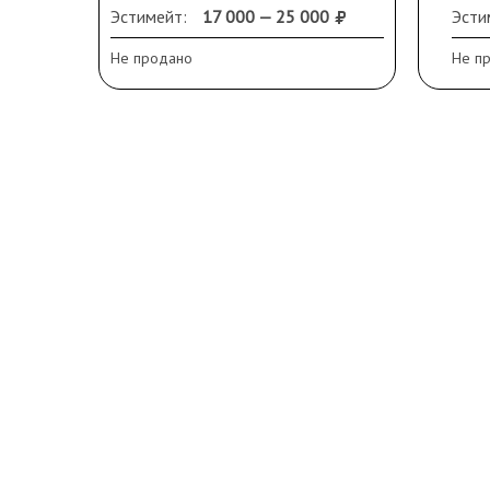
спра
Эстимейт:
17 000 — 25 000
Эсти
Не продано
Не п