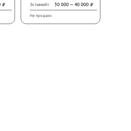
см.
дата справа внизу. В раме.
предос
0
Эстимейт:
30 000 — 40 000
Эстиме
ама.
Не продано
Не прод