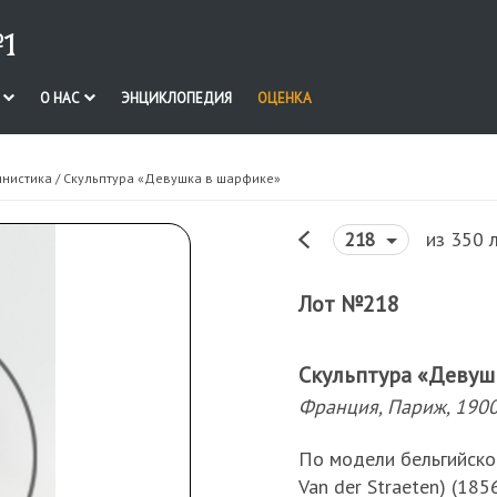
1
И
О НАС
ЭНЦИКЛОПЕДИЯ
ОЦЕНКА
инистика
/ Скульптура «Девушка в шарфике»
из 350 
218
Лот №218
Скульптура «Девуш
Франция, Париж, 1900-
По модели бельгийско
Van der Straeten) (185