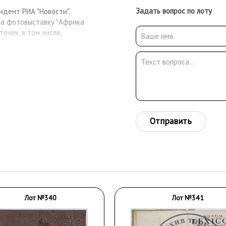
Задать вопрос по лоту
ндент РИА "Новости".
за фотовыставку "Африка
очек, в том числе,
Отправить
Лот №340
Лот №341