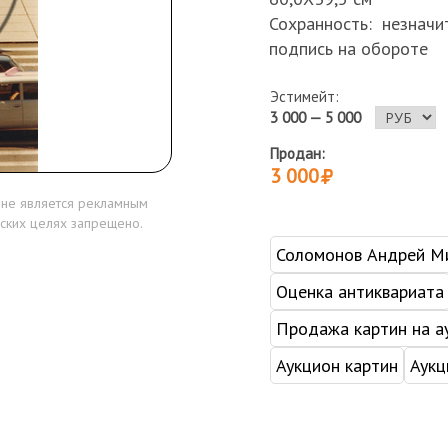
Сохранность: незначит
подпись на обороте
Эстимейт:
3 000 — 5 000
Продан:
3 000
 не является рекламным
ских целях запрещено.
Соломонов Андрей М
Оценка антиквариата
Продажа картин на а
Аукцион картин
Аукц