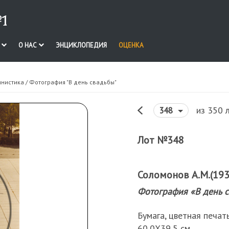
1
И
О НАС
ЭНЦИКЛОПЕДИЯ
ОЦЕНКА
инистика
/ Фотография "В день свадьбы"
из 350 
348
Лот №348
Соломонов А.М.(193
Фотография «В день 
Бумага, цветная печать
60,0Х39,5 см