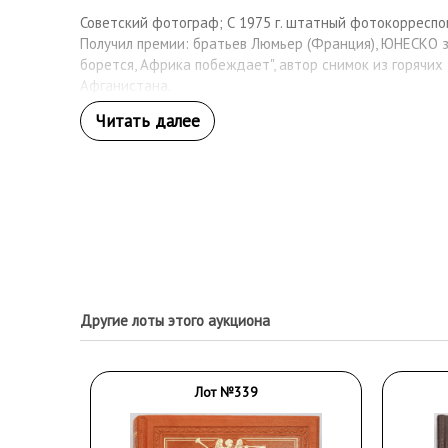
Советский фотограф; С 1975 г. штатный фотокорреспо
Получил премии: братьев Люмьер (Франция), ЮНЕСКО 
борется, Африка побеждает", автор снимок из горячих т
Афганистана.
Другие лоты этого аукциона
Лот №339