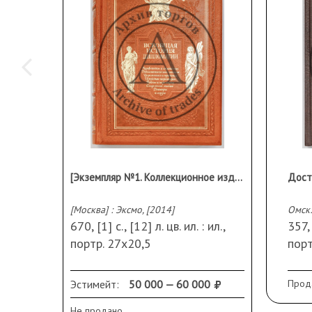
[Экземпляр №1. Коллекционное издание.] Всеобщая история дипломатии: войны и перемирия, договоры и союзы, конфликты и соглашения, секретные миссии, искусство переговоров, дипломатический этикет, церемониал и этикет
[Москва] : Эксмо, [2014]
670, [1] с., [12] л. цв. ил. : ил.,
357, 
портр. 27х20,5
порт
В издательском кожаном
В и
переплете с золотым
пере
Эстимейт:
50 000 — 60 000
Прод
тиснением и блинтом;
тро
Не продано