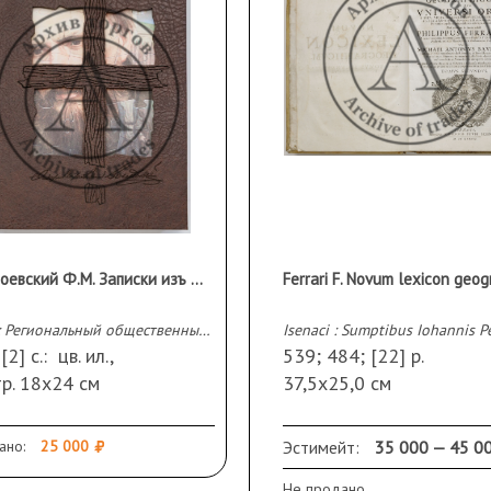
Достоевский Ф.М. Записки изъ Мертваго Дома / иллюстрации Г.П. Кичигина
Омск: Региональный общественный фонд «Духовное наследие», 2021
[2] с.: цв. ил.,
539; 484; [22] р.
р. 18х24 см
37,5х25,0 см
здательском твердом
Во владельческом кожа
плете и футляре. С
переплете с тиснением.
ано:
25 000
Эстимейт:
35 000 — 45 0
йным тонированным
Сохранность: переплет
Не продано