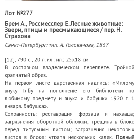
Лот №277
Брем А., Россмесслер Е. Лесные животные:
Звери, птицы и пресмыкающиеся / пер. Н.
Страхова
Санкт-Петербург: тип. А. Головачова, 1867
[12], 790 с., 20 л. ил.: ил.; 25х18 см
В составном владельческом переплете. Тройной
крапчатый обрез.
На первом листе дарственная надпись: «Милому
внуку Глѣбу на пополненiе его библiотеки по
любимому предмету и внука и бабушки 1920 г. 1
января. Бабушка».
Сохранность: реставрация форзаца и нахзаца;
загрязнения оборотной обложки; трещина в блоке
перед титульным листом; загрязнения некоторых
листов в блоке; утрата нескольких калек.
Полный