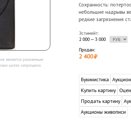
Сохранность: потертос
небольшие надрывы вер
редкие загрязнения ст
Эстимейт:
2 000 — 3 000
Продан:
2 400
 не является рекламным
ских целях запрещено.
Букинистика
Аукцио
Купить картину
Оцен
Продать картину
Ау
Аукционы живописи