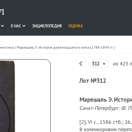
1
И
О НАС
ЭНЦИКЛОПЕДИЯ
ОЦЕНКА
инистика
/ Марешаль Э. История девятнадцатого века (1789-1899 гг.)
из 425 
312
Лот №312
Марешаль Э. Истори
Санкт-Петербург: Ф. П
[2], VI с., 1586 стб.; 2
В коленкоровом перепл