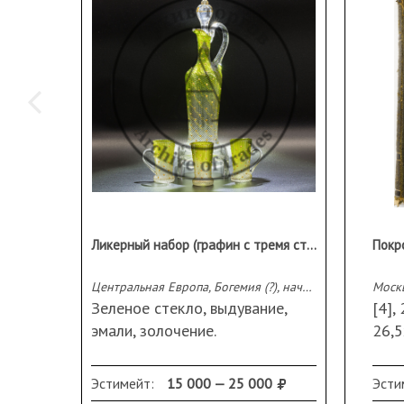
Ликерный набор (графин с тремя стопками с ручками)
Центральная Европа, Богемия (?), начало XX вв.
Москв
Зеленое стекло, выдувание,
[4], 
эмали, золочение.
26,
Размеры: 1) графин: высота
В п
26,5 см; ширина 9 см; диаметр
изда
Эстимейт:
15 000 — 25 000
Эсти
основания 6 см, ширина
Трой