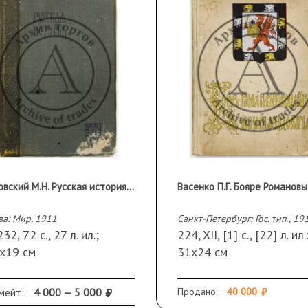
Покровский М.Н. Русская история с древнейших времен, Т.3
а: Мир, 1911
Санкт-Петербург: Гос. тип., 19
232, 72 с., 27 л. ил.;
224, XII, [1] с., [22] л. ил.:
5х19 см
31х24 см
олукожаном
В издательском
тельском переплете.
иллюстрированном
мейт:
4 000 — 5 000
Продано:
40 000
ной обрез с раскраской.
переплете.