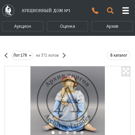
АУКЦИОННЫЙ ДОМ №1
Аукцион
Оценка
Архив
Лот
178
из 371 лотов
В каталог