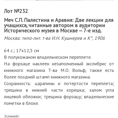
Лот №232
Меч С.П. Палестина и Аравия: Две лекции для
учащихся, читанные автором в аудитории
Исторического музея в Москве — 7-е изд.
Москва: типо-лит. т-ва И.Н. Кушнерев и К°, 1906
64 с.; 17х12,5 см
В полукожаном владельческом переплете.
На форзаце наклеен незаполненный экслибрис от
книжного магазина Т-ва М.О. Вольф, также есть
более поздний штамп книжного магазина.
Сохранность: царапины и потертости переплета;
трещина в нижней части корешка; залом угла
лицевой обложки; трещина форзацу; владельческие
пометки в блоке.
Эстимейт: