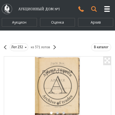
АУКЦИОННЫЙ ДОМ №1
Аукцион
Оценка
Архив
Лот
232
из 371 лотов
В каталог