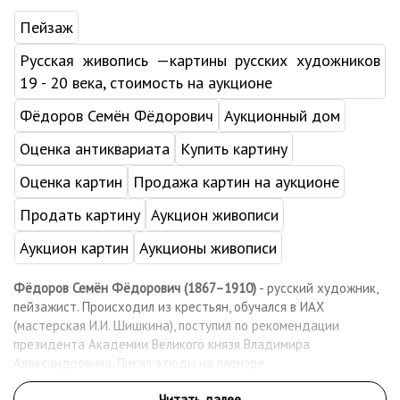
Пейзаж
Русская живопись —картины русских художников
19 - 20 века, стоимость на аукционе
Фёдоров Семён Фёдорович
Аукционный дом
Оценка антиквариата
Купить картину
Оценка картин
Продажа картин на аукционе
Продать картину
Аукцион живописи
Аукцион картин
Аукционы живописи
Фёдоров Семён Фёдорович (1867–1910)
- русский художник,
пейзажист. Происходил из крестьян, обучался в ИАХ
(мастерская И.И. Шишкина), поступил по рекомендации
президента Академии Великого князя Владимира
Александровича. Писал этюды на пленэре
у железнодорожной станции Сиверская, в окрестностях