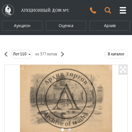
АУКЦИОННЫЙ ДОМ №1
Аукцион
Оценка
Архив
Лот
110
из 377 лотов
В каталог