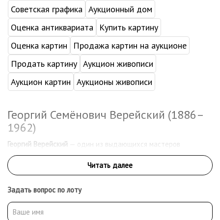
Советская графика
Аукционный дом
Оценка антиквариата
Купить картину
Оценка картин
Продажа картин на аукционе
Продать картину
Аукцион живописи
Аукцион картин
Аукционы живописи
Георгий Семёнович Верейский (1886–
1962)
Георгий Верейский
— один из выдающихся мастеров
отечественной графики XX века. Он был не только
художником, но и педагогом, музейным работником и
культурным деятелем. Его творчество соединяет тонкий
рисунок, глубокое знание традиции и личную визуальную
Задать вопрос по лоту
поэтику. В результате, имя Верейского стало символом
высокого мастерства и художественного достоинства.