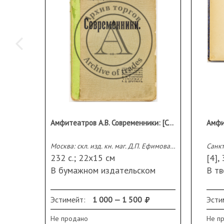
Амфитеатров А.В. Современники: [Статьи]
Москва: скл. изд. кн. маг. Д.П. Ефимова, преемн. А.Д. Друтман, [1908]
232 с.; 22х15 см
[4],
В бумажном издательском
В т
переплете.
пере
Владельческий штамп на
Сохр
Эстимейт:
1 000 — 1 500
Эсти
обороте титульного листа:
пер
Не продано
Не п
«Изъ книгъ Виктора Стражева».
над