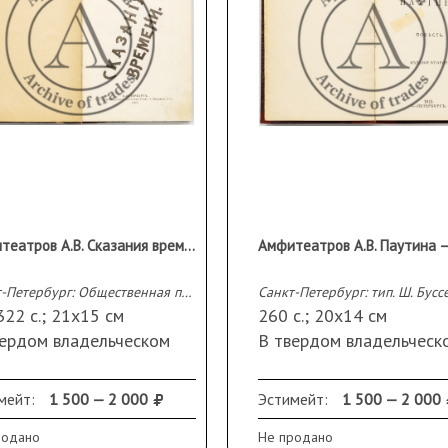
Амфитеатров А.В. Сказания времени
Санкт-Петербург: Общественная польза, 1907
 322 с.; 21х15 см
260 с.; 20х14 см
вердом владельческом
В твердом владельческ
плете.
переплете. Тройной
анность: потертости
крапчатый обрез.
мейт:
1 500 — 2 000
Эстимейт:
1 500 — 2 000
еплета; небольшой
Сохранность: на титуль
родано
Не продано
рыв корешка; утрачен
листе владельческая