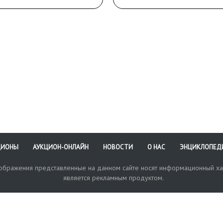
 форзаца; владельческая
подпись заклеена бумаг
ись на форзаце;
на обороте нахзаца шт
мпы и пометки книжных
пометки книжного магаз
зинов на форзаце и
аце.
ЦИОНЫ
АУКЦИОН-ОНЛАЙН
НОВОСТИ
О НАС
ЭНЦИКЛОПЕД
зображения представленные на данном сайте носят информационный ха
является рекламным продуктом.
кая поддержка
Оплата и доставка
Политика конфиденциальнос
Любые в
отправи