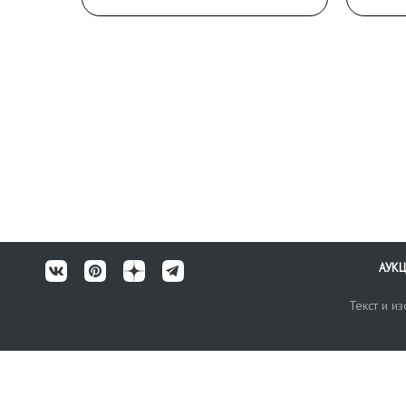
Сохранность: корешок
угол
проклеен цветной бумагой;
подп
надрывы корешка и переплета;
шта
разлом в блоке; стр. 19-30
мага
выпадают из блока;
нахз
владельческие пометки в
тексте.
АУК
Текст и и
Карта сайта
Техничес