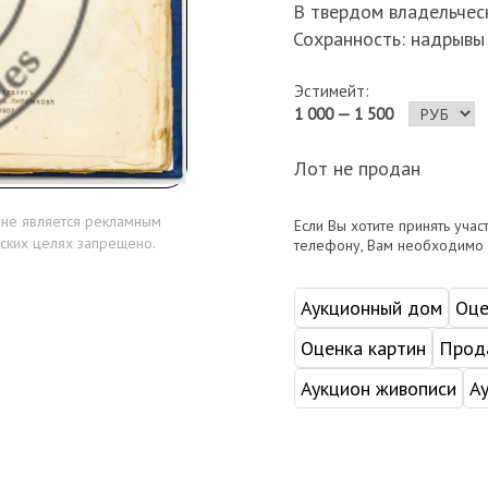
В твердом владельчес
Сохранность: надрывы 
Эстимейт:
1 000 — 1 500
Лот не продан
 не является рекламным
Если Вы хотите принять учас
ских целях запрещено.
телефону, Вам необходимо
Аукционный дом
Оце
Оценка картин
Прода
Аукцион живописи
А