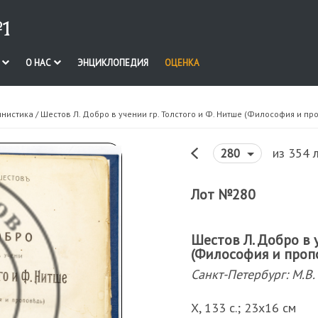
1
И
О НАС
ЭНЦИКЛОПЕДИЯ
ОЦЕНКА
инистика
/ Шестов Л. Добро в учении гр. Толстого и Ф. Нитше (Философия и пр
из 354 
280
Лот №280
Шестов Л. Добро в 
(Философия и проп
Санкт-Петербург: М.В
X, 133 с.; 23х16 см