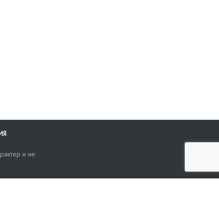
каталог.
катало
ИЯ
рактер и не
ти
опросы, жалобы или пожелания по работе аукциона вы можете
Поиск по сайту
ть нам через форму обратной связи: