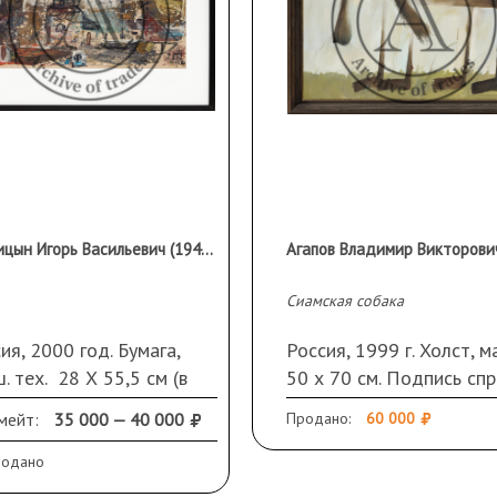
Кислицын Игорь Васильевич (1948 г.р.)
Сиамская собака
ия, 2000 год. Бумага,
Россия, 1999 г. Холст, м
. тех. 28 Х 55,5 см (в
50 х 70 см. Подпись спр
у); 52,5Х 72,5 см (по
внизу. В раме.
мейт:
35 000 — 40 000
Продано:
60 000
е)
, стекло, паспарту.
родано
ограмма и дата справа