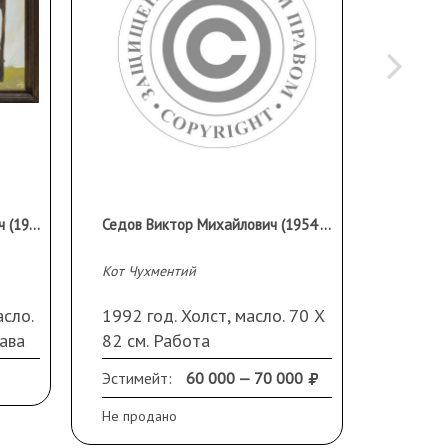
Агапов Владимир Викторович (1953 г.р.)
Седов Виктор Михайлович (1954 - 2018 гг.)
Кот Чухментий
Ашукинс
асло.
1992 год. Холст, масло. 70 Х
Россия
ава
82 см. Работа
масло.
экспонировалась на
экспон
Эстимейт:
60 000 — 70 000
Эстиме
персональной выставке
персон
Виктора Седова в
Виктор
Не продано
Не прод
галерее "А3", включена в
галере