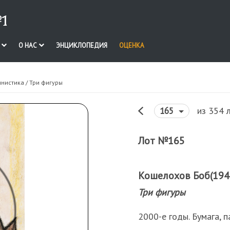
1
И
О НАС
ЭНЦИКЛОПЕДИЯ
ОЦЕНКА
инистика
/ Три фигуры
из 354 
165
Лот №165
Кошелохов Боб(1942
Три фигуры
2000-е годы. Бумага, п