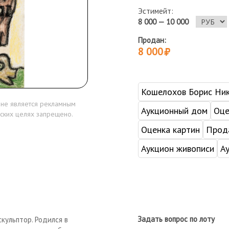
Эстимейт:
8 000 — 10 000
Продан:
8 000
Кошелохов Борис Ни
 не является рекламным
Аукционный дом
Оце
ских целях запрещено.
Оценка картин
Прода
Аукцион живописи
А
Задать вопрос по лоту
скульптор. Родился в