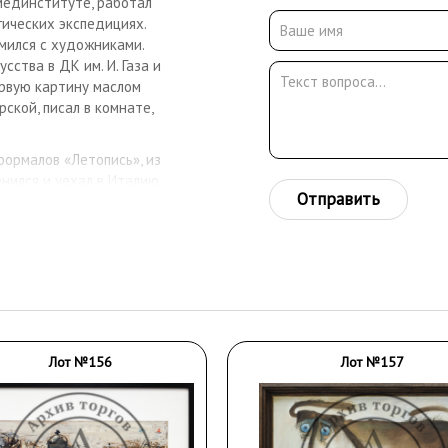
 мединституте, работал
гических экспедициях.
мился с художниками.
ства в ДК им. И. Газа и
ервую картину маслом
ской, писал в комнате,
ормалов «Летопись», из
нился и уехал в Италию.
Отправить
я живописью, деревянной
 из пластмассы. В 1990-е
е, Стокгольме,
- Петербурге.
Лот №156
Лот №157