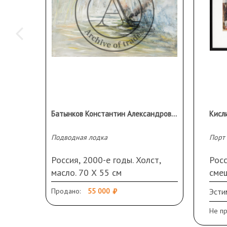
Батынков Константин Александрович (1959 г.р.)
Подводная лодка
Порт
Россия, 2000-е годы. Холст,
Росс
масло. 70 Х 55 см
смеш
свет
Продано:
55 000
Эсти
рам
Рама
Не п
Мон