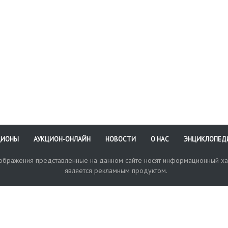
у
ЦИОНЫ
АУКЦИОН-ОНЛАЙН
НОВОСТИ
О НАС
ЭНЦИКЛОПЕД
зображения представленные на данном сайте носят информационный ха
является рекламным продуктом.
кая поддержка
Оплата и доставка
Политика конфиденциальнос
Любые в
отправи
© 2017-2026. Аукционный Дом №1