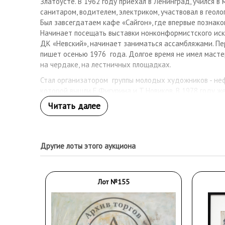
Златоусте. В 1962 году приехал в Ленинград, учился в
санитаром, водителем, электриком, участвовал в геоло
Был завсегдатаем кафе «Сайгон», где впервые познако
Начинает посещать выставки нонконформистского искус
ДК «Невский», начинает заниматься ассамбляжами. П
пишет осенью 1976 года. Долгое время не имел мастер
на чердаке, на лестничных площадках.
Стал организатором группы молодых художников - неф
которой вышли Е.Фигурина и Т.Новиков. В 1978 году же
Участник Венецианской биеннале 1979 года. Занималс
скульптурой, созданием пространственных композиций
его выставки проходят в Ленинграде, Гданьске, Варшав
Амстердаме, Лионе, Париже, Гетеборге. Живет в Санкт 
Другие лоты этого аукциона
Лот №155