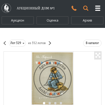
АУКЦИОННЫЙ ДОМ №1
Аукцион
Оценка
Архив
Лот
329
из 352 лотов
В каталог