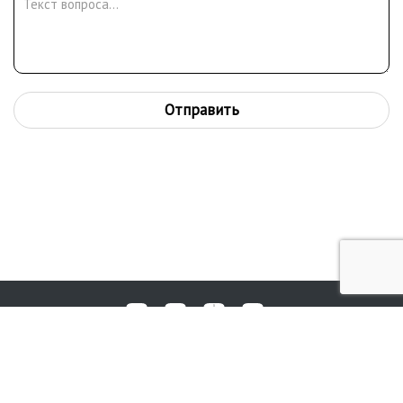
Отправить
Любые вопросы, жалобы или пожелания по работе аукциона вы
© 2017-2026. Аукционный Дом №1
можете отправить нам через форму обратной связи: