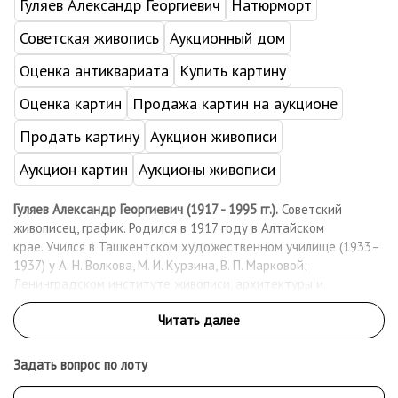
Гуляев Александр Георгиевич
Натюрморт
Советская живопись
Аукционный дом
Оценка антиквариата
Купить картину
Оценка картин
Продажа картин на аукционе
Продать картину
Аукцион живописи
Аукцион картин
Аукционы живописи
Гуляев Александр Георгиевич (1917 - 1995 гг.).
Советский
живописец, график. Родился в 1917 году в Алтайском
крае. Учился в Ташкентском художественном училище (1933–
1937) у А. Н. Волкова, М. И. Курзина, В. П. Марковой;
Ленинградском институте живописи, архитектуры и
скульптуры — Институте живописи, скульптуры и архитектуры
им. И. Е. Репина (1937–1941, 1944–1946) на живописном
факультете у А. Е. Карева, И. П. Степашкина, Е. М. Чепцова, М. Д.
Бернштейна, Л. Ф. Овсянникова, А. А. Осмёркина. В 1946
Задать вопрос по лоту
выполнил дипломную работу-картину «Минин и Пожарский»,
которая хранится в Музее Академии Художеств в Санкт-