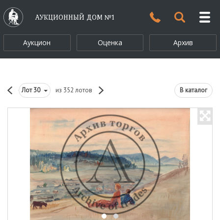
АУКЦИОННЫЙ ДОМ №1
Аукцион
Оценка
Архив
Лот
30
из 352 лотов
В каталог