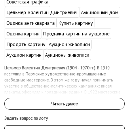
Советская графика
Цельмер Валентин Дмитриевич
Аукционный дом
Оценка антиквариата
Купить картину
Оценка картин
Продажа картин на аукционе
Продать картину
Аукцион живописи
Аукцион картин
Аукционы живописи
Цельмер Валентин Дмитриевич (1904 - 1970 гг.).
В 1919
поступил в Пермские художественно-промышленные
свободные мастерские. В этом же году начал принимать
участие в общественно-политических кампаниях: писал
плакаты, оформлял к праздникам здания. В 1922 мастерские
были преобразованы в Художественный техникум, где
педагогами были В.А.Оболенский и А.В.Каплун. В 1924 поступил
на графический факультет московского ВХУТЕМАСа, где
учился у Н.Н.Купреянова, Л.Н.Бруни и В.А.Фаворского. С 1927
Задать вопрос по лоту
начал участвовать в художественных выставках. В 1930-е
работал преимущественно в журнальной иллюстрации,