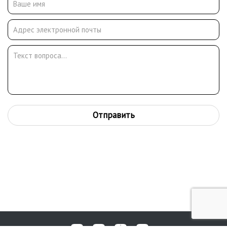
продолжая при этом заниматься станковым рисунком.
Принимал участие в оформлении заводов к октябрьским и
майским праздникам, в оформлении Москвы к пуску метро.
Работал в издательствах «Правда», «Молодая гвардия»,
«Детиздат», «Крестьянская газета». В фондах Картинной
галереи Красноармейска хранится 75 произведений В.
Цельмера.
Отправить