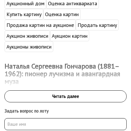
Аукционный дом
Оценка антиквариата
Купить картину
Оценка картин
Продажа картин на аукционе
Продать картину
Аукцион живописи
Аукцион картин
Аукционы живописи
Наталья Сергеевна Гончарова (1881–
1962): пионер лучизма и авангардная
муза
Наталья Гончарова — художница, график, сценограф и
новатор, оставившая яркий след в истории русского и
европейского искусства. Её имя прочно связано с
формированием авангарда и рождением лучизма —
Задать вопрос по лоту
принципиально нового направления в живописи. Кроме того,
она была соратницей и супругой Михаила Ларионова, с
которым прошла длинный путь от студенческих мастерских