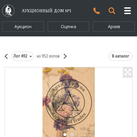
АУКЦИОННЫЙ ДОМ №1
Аукцион
Оценка
Архив
Лот
492
из 952 лотов
В каталог