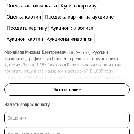
Оценка антиквариата
Купить картину
Оценка картин
Продажа картин на аукционе
Продать картину
Аукцион живописи
Аукцион картин
Аукционы живописи
Михайлов Михаил Дмитриевич
(1855-1932). Русский
живописец, график. Сын бывшего крепостного художника
Д.С.Михайлова. В 1867 окончил Козельское училище и стал
помогать отцу в его малярной мастерской. В 1885 году
поступил в МУЖВиЗ, где учился у Прянишникова, Маковского и
Сурикова. После окончания училища вступил в Московское
общество любителей художеств и стал его постоянным
экспонентом. В 1910 - 1911 - член московского объединения
«Группа художников». Работал как живописец, график-
Задать вопрос по лоту
иллюстратор. После революции вступил в группу «Звено» и
профсоюз московских художников. Работал преподавателем
рисования в школах Сокольнического района.