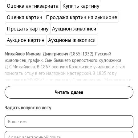
Оценка антиквариата
Купить картину
Оценка картин
Продажа картин на аукционе
Продать картину
Аукцион живописи
Аукцион картин
Аукционы живописи
Михайлов Михаил Дмитриевич
(1855-1932). Русский
живописец, график. Сын бывшего крепостного художника
Д.С.Михайлова. В 1867 окончил Козельское училище и стал
помогать отцу в его малярной мастерской. В 1885 году
поступил в МУЖВиЗ, где учился у Прянишникова, Маковского и
Сурикова. После окончания училища вступил в Московское
общество любителей художеств и стал его постоянным
экспонентом. В 1910 - 1911 - член московского объединения
«Группа художников». Работал как живописец, график-
Задать вопрос по лоту
иллюстратор. После революции вступил в группу «Звено» и
профсоюз московских художников. Работал преподавателем
рисования в школах Сокольнического района.