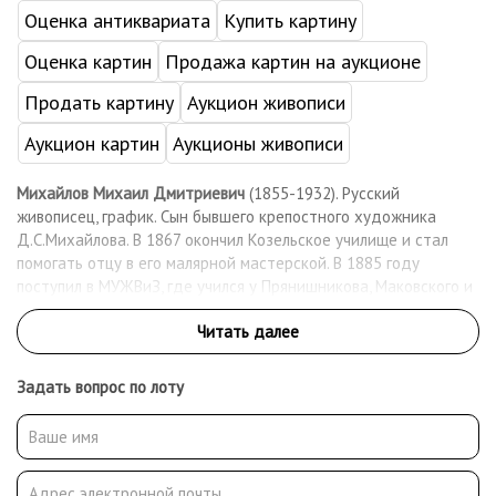
Оценка антиквариата
Купить картину
Оценка картин
Продажа картин на аукционе
Продать картину
Аукцион живописи
Аукцион картин
Аукционы живописи
Михайлов Михаил Дмитриевич
(1855-1932). Русский
живописец, график. Сын бывшего крепостного художника
Д.С.Михайлова. В 1867 окончил Козельское училище и стал
помогать отцу в его малярной мастерской. В 1885 году
поступил в МУЖВиЗ, где учился у Прянишникова, Маковского и
Сурикова. После окончания училища вступил в Московское
общество любителей художеств и стал его постоянным
экспонентом. В 1910 - 1911 - член московского объединения
«Группа художников». Работал как живописец, график-
Задать вопрос по лоту
иллюстратор. После революции вступил в группу «Звено» и
профсоюз московских художников. Работал преподавателем
рисования в школах Сокольнического района.