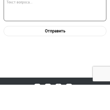
Отправить
Любые вопросы, жалобы или пожелания по работе аукциона вы
© 2017-2026. Аукционный Дом №1
можете отправить нам через форму обратной связи: