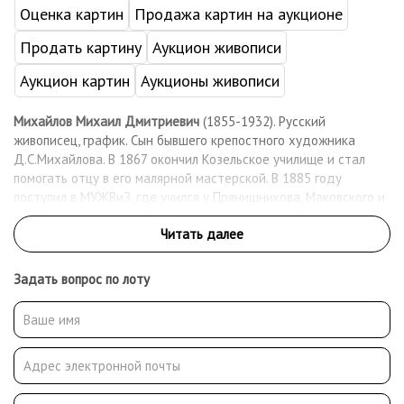
Оценка картин
Продажа картин на аукционе
Продать картину
Аукцион живописи
Аукцион картин
Аукционы живописи
Михайлов Михаил Дмитриевич
(1855-1932). Русский
живописец, график. Сын бывшего крепостного художника
Д.С.Михайлова. В 1867 окончил Козельское училище и стал
помогать отцу в его малярной мастерской. В 1885 году
поступил в МУЖВиЗ, где учился у Прянишникова, Маковского и
Сурикова. После окончания училища вступил в Московское
общество любителей художеств и стал его постоянным
экспонентом. В 1910 - 1911 - член московского объединения
«Группа художников». Работал как живописец, график-
Задать вопрос по лоту
иллюстратор. После революции вступил в группу «Звено» и
профсоюз московских художников. Работал преподавателем
рисования в школах Сокольнического района.