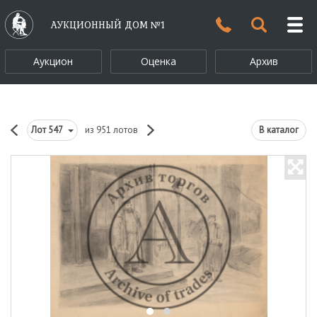
АУКЦИОННЫЙ ДОМ №1
Аукцион
Оценка
Архив
Лот
547
из 951 лотов
В каталог