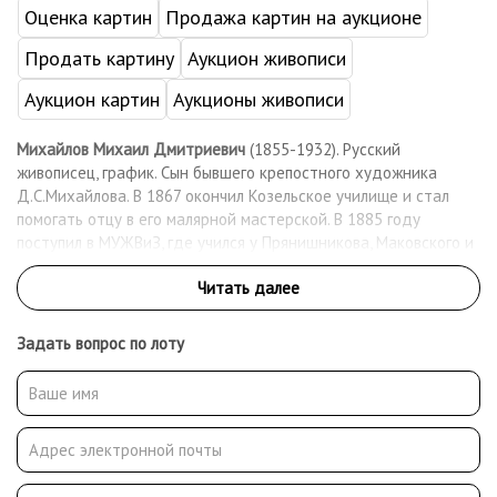
Оценка картин
Продажа картин на аукционе
Продать картину
Аукцион живописи
Аукцион картин
Аукционы живописи
Михайлов Михаил Дмитриевич
(1855-1932). Русский
живописец, график. Сын бывшего крепостного художника
Д.С.Михайлова. В 1867 окончил Козельское училище и стал
помогать отцу в его малярной мастерской. В 1885 году
поступил в МУЖВиЗ, где учился у Прянишникова, Маковского и
Сурикова. После окончания училища вступил в Московское
общество любителей художеств и стал его постоянным
экспонентом. В 1910 - 1911 - член московского объединения
«Группа художников». Работал как живописец, график-
Задать вопрос по лоту
иллюстратор. После революции вступил в группу «Звено» и
профсоюз московских художников. Работал преподавателем
рисования в школах Сокольнического района.