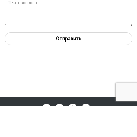
Отправить
Любые вопросы, жалобы или пожелания по работе аукциона вы
© 2017-2026. Аукционный Дом №1
можете отправить нам через форму обратной связи: