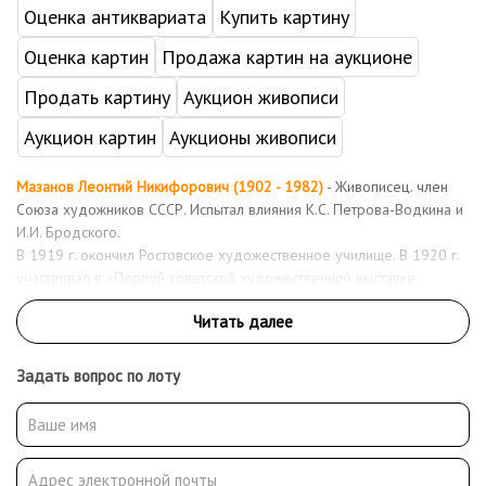
Оценка антиквариата
Купить картину
Оценка картин
Продажа картин на аукционе
Продать картину
Аукцион живописи
Аукцион картин
Аукционы живописи
Мазанов Леонтий Никифорович (1902 - 1982)
- Живописец. член
Союза художников СССР. Испытал влияния К.С. Петрова-Водкина и
И.И. Бродского.
В 1919 г. окончил Ростовское художественное училище. В 1920 г.
участвовал в «Первой советской художественной выставке,
Ростов-на-Дону» в Москве. Переехал в Москву.Окончил ВХУТЕИН
в 1927 г.Работал в ВТУ РККА. Одним из первых вступил в
образованный в 1932 г. Московский Союз Художников. Постоянный
участник групповых выставок в ЦВЗ «Манеж» и на Кузнецком
Задать вопрос по лоту
мосту. Персональные выставки Мазанова проходили в московском
клубе рабочих «Клубкор» (1935) и в Выставочном зале Союза
Художников на Кузнецком мосту (1979). Под влиянием А.А.
Пластова в творчестве Мазанова 1940-х гг. появились
импрессионистические черты