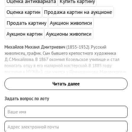
Оценка антиквариата
Купить картину
Оценка картин
Продажа картин на аукционе
Продать картину
Аукцион живописи
Аукцион картин
Аукционы живописи
Михайлов Михаил Дмитриевич
(1855-1932). Русский
живописец, график. Сын бывшего крепостного художника
Д.С.Михайлова. В 1867 окончил Козельское училище и стал
помогать отцу в его малярной мастерской. В 1885 году
поступил в МУЖВиЗ, где учился у Прянишникова, Маковского и
Сурикова. После окончания училища вступил в Московское
общество любителей художеств и стал его постоянным
экспонентом. В 1910 - 1911 - член московского объединения
«Группа художников». Работал как живописец, график-
Задать вопрос по лоту
иллюстратор. После революции вступил в группу «Звено» и
профсоюз московских художников. Работал преподавателем
рисования в школах Сокольнического района.